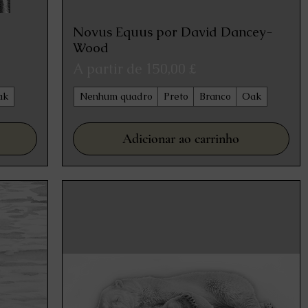
Novus Equus por David Dancey-
Visualização rápida
Wood
Preço promocional
A partir de
150,00 £
ak
Nenhum quadro
Preto
Branco
Oak
Adicionar ao carrinho