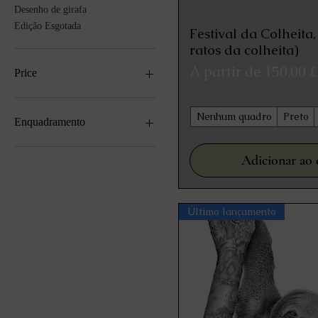
Desenho de girafa
Edição Esgotada
Festival da Colheita
Visualização
ratos da colheita)
Preço promocional
A partir de
150,00 £
Price
£ 25
£ 330
Nenhum quadro
Preto
Enquadramento
Branco
Adicionar ao 
Nenhum quadro
Oak
Preto
Último lançamento