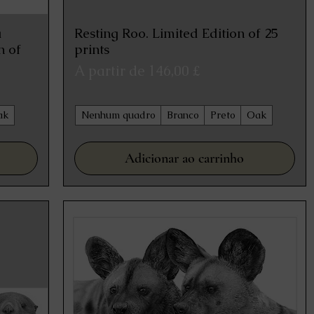
a
Resting Roo. Limited Edition of 25
Visualização rápida
n of
prints
Preço promocional
A partir de
146,00 £
ak
Nenhum quadro
Branco
Preto
Oak
Adicionar ao carrinho