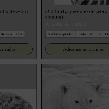
enho de zebra
Old Curly, (desenho de zebra
 rápida
Visualização rápida
comum)
Preço promocional
A partir de
50,00 £
Branco
Oak
Nenhum quadro
Preto
Branco
O
carrinho
Adicionar ao carrinho