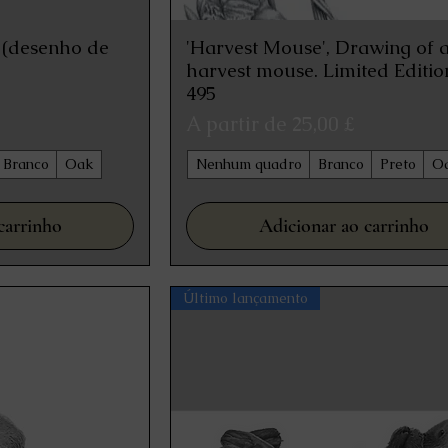
, (desenho de
'Harvest Mouse', Drawing of 
 rápida
Visualização rápida
harvest mouse. Limited Editio
495
Preço promocional
A partir de
25,00 £
Branco
Oak
Nenhum quadro
Branco
Preto
O
carrinho
Adicionar ao carrinho
Último lançamento