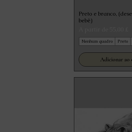
Preto e branco, (des
Visualização
bebê)
Preço promocional
A partir de
55,00 £
Nenhum quadro
Preto
Adicionar ao 