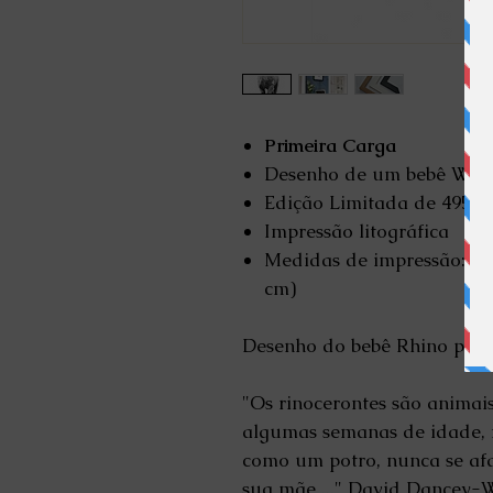
Primeira Carga
Desenho de um bebê Whit
Edição Limitada de 495
Impressão litográfica
Medidas de impressão: 8,7
cm)
Desenho do bebê Rhino por
"Os rinocerontes são animais
algumas semanas de idade, f
como um potro, nunca se af
sua mãe ..." David Dancey-W