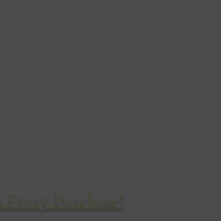
enhos da vida selvagem
14 Cyril Road
Bournemouth
BH8 8QD
Reino Unido
Tel: +44, (0) 1202 304460
 Every Purchase!