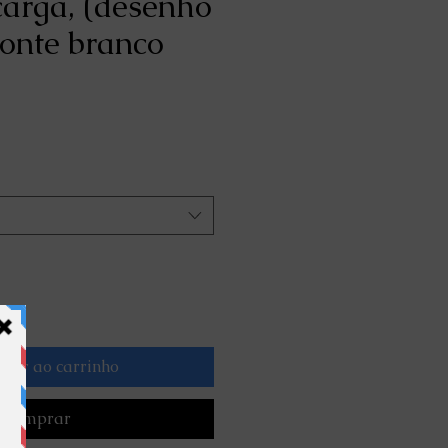
carga, (desenho
ronte branco
reço
romocional
onar ao carrinho
Comprar