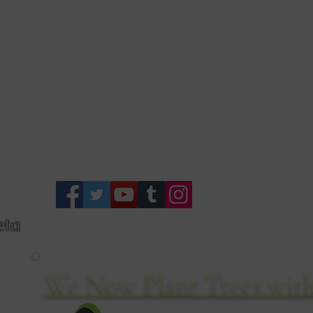
Des
eta
We Now Plant Trees with