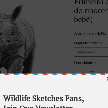
Primeira 
de rinoce
bebê)
P
A partir de
34,00£
p
Enquadramento
*
Selecionar
Quantidade
*
Adici